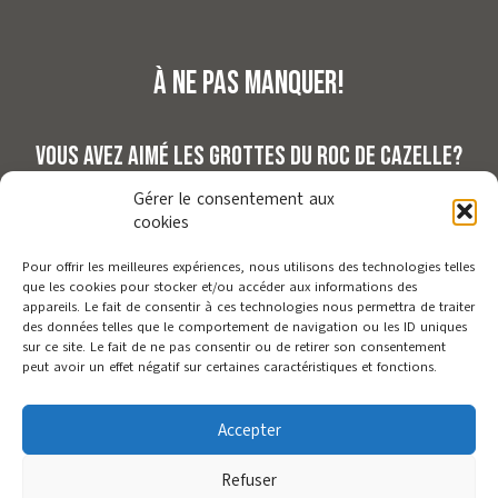
à ne pas manquer!
Vous avez aimé les Grottes du Roc de Cazelle?
Vous aimerez..
Gérer le consentement aux
cookies
La Roque Saint-Christophe
Le Manoir de Gisson
Pour offrir les meilleures expériences, nous utilisons des technologies telles
La Maison Forte de Reignac
que les cookies pour stocker et/ou accéder aux informations des
Le Prehisto Parc
appareils. Le fait de consentir à ces technologies nous permettra de traiter
Le Prehisto Dino Parc
des données telles que le comportement de navigation ou les ID uniques
sur ce site. Le fait de ne pas consentir ou de retirer son consentement
La Grotte des Carbonnières
peut avoir un effet négatif sur certaines caractéristiques et fonctions.
Le Fort de La Roque-Gageac
Le Donjon et Manoir de la Salle
Accepter
Les Grottes du Roc de Cazelle, membre de Visites en Périgord
Refuser